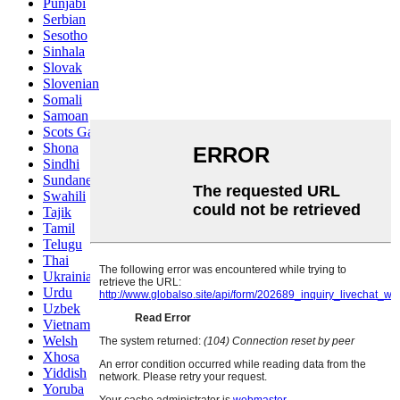
Punjabi
Serbian
Sesotho
Sinhala
Slovak
Slovenian
Somali
Samoan
Scots Gaelic
Shona
Sindhi
Sundanese
Swahili
Tajik
Tamil
Telugu
Thai
Ukrainian
Urdu
Uzbek
Vietnamese
Welsh
Xhosa
Yiddish
Yoruba