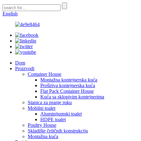
English
Dom
Proizvodi
Container House
Montažna kontejnerska kuća
Proširiva kontejnerska kuća
Flat Pack Container House
Kuća sa sklopivim kontejnerima
Stanica za pranje ruku
Mobilni toalet
Aluminijumski toalet
HDPE toalet
Poultry House
Skladište čeličnih konstrukcija
Montažna kuća