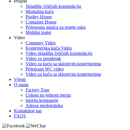
Projekt
Skladište čeličnih konstrukcija
Montažna kuća
Poultry House
Container House
Prijenosna stanica za pranje ruku
Mobilni toalet
Video
Company Video
Kontejnerska kuća Video
Video skladišta čeličnih konstrukcija
Video za peradnjak
Video za kuću sa sklopivim kontejnerima
Prijenosni WC video
Video za kuću sa sklopivim kontejnerima
Vijesti
O nama
Factory Tour
Usluga na jednom mestu
Istorija kompanije
Adresa predsjednika
Kontaktiraj nas
FAQS