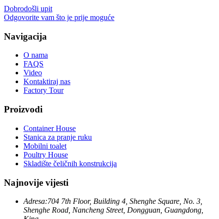
Dobrodošli upit
Odgovorite vam što je prije moguće
Navigacija
O nama
FAQS
Video
Kontaktiraj nas
Factory Tour
Proizvodi
Container House
Stanica za pranje ruku
Mobilni toalet
Poultry House
Skladište čeličnih konstrukcija
Najnovije vijesti
Adresa:
704 7th Floor, Building 4, Shenghe Square, No. 3,
Shenghe Road, Nancheng Street, Dongguan, Guangdong,
Kina